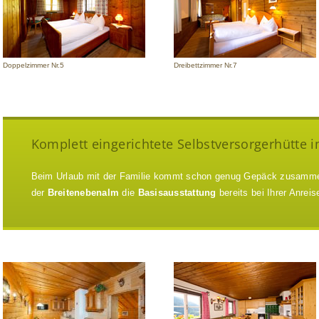
Doppelzimmer Nr.5
Dreibettzimmer Nr.7
Komplett eingerichtete Selbstversorgerhütte i
Beim Urlaub mit der Familie kommt schon genug Gepäck zusammen
der
Breitenebenalm
die
Basisausstattung
bereits bei Ihrer Anreis