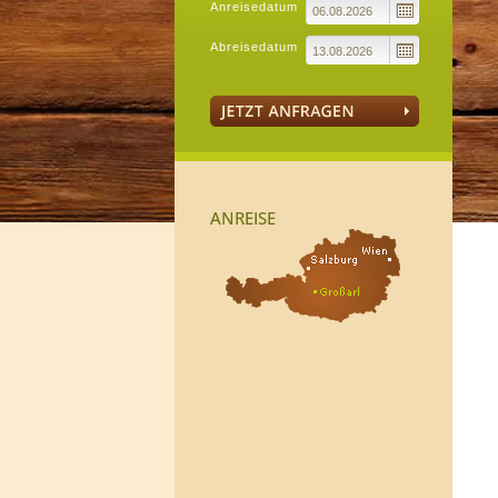
Anreisedatum
Abreisedatum
ANREISE