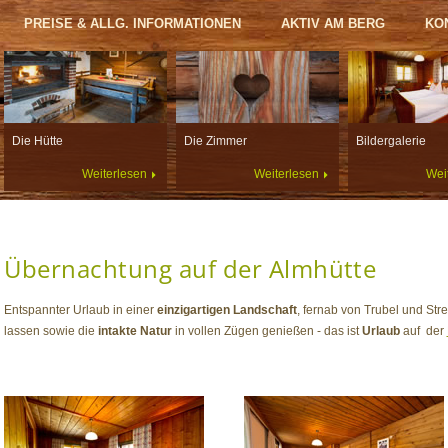
PREISE & ALLG. INFORMATIONEN
AKTIV AM BERG
KON
Die Hütte
Die Zimmer
Bildergalerie
Weiterlesen
Weiterlesen
Wei
Übernachtung auf der Almhütte
Entspannter Urlaub in einer
einzigartigen Landschaft
, fernab von Trubel und Stres
lassen sowie die
intakte Natur
in vollen Zügen genießen - das ist
Urlaub
auf der