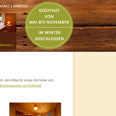
TAKT | ANREISE
terlesen
s, den Alltag für einige Zeit hinter sich
Breitenebenalm im Großarltal
.