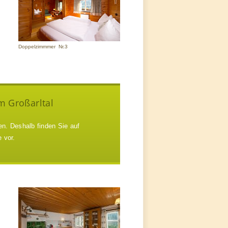
Doppelzimmmer Nr.3
m Großarltal
. Deshalb finden Sie auf
e vor.